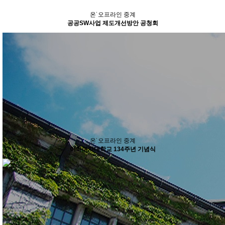
온˙오프라인 중계
공공SW사업 제도개선방안 공청회
온˙오프라인 중계
이화여자대학교 134주년 기념식