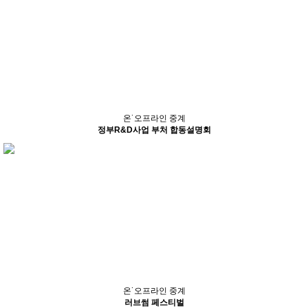
온˙오프라인 중계
정부R&D사업 부처 합동설명회
온˙오프라인 중계
러브썸 페스티벌