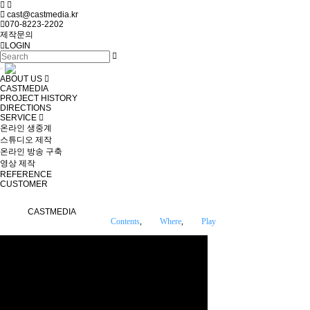
cast@castmedia.kr
070-8223-2202
제작문의
LOGIN
Toggle
ABOUT US
navigation
CASTMEDIA
PROJECT HISTORY
DIRECTIONS
SERVICE
온라인 생중계
스튜디오 제작
온라인 방송 구축
영상 제작
REFERENCE
CUSTOMER
CASTMEDIA
Any
Contents
,
Any
Where
,
Any
Play