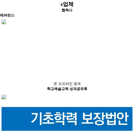
업체
8
협력사
레퍼런스
온˙오프라인 중계
학교예술교육 성과공유회