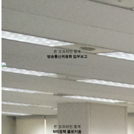
온˙오프라인 중계
방송통신위원회 업무보고
온˙오프라인 중계
NIS정책 콜로키움