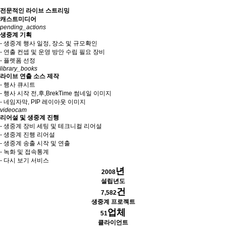
전문적인 라이브 스트리밍
캐스트미디어
pending_actions
생중계 기획
- 생중계 행사 일정, 장소 및 규모확인
- 연출 컨셉 및 운영 방안 수립 필요 장비
- 플렛폼 선정
library_books
라이브 연출 소스 제작
- 행사 큐시트
- 행사 시작 전,후,BrekTime 썸네일 이미지
- 네임자막, PIP 레이아웃 이미지
videocam
리어설 및 생중계 진행
- 생중계 장비 세팅 및 테크니컬 리어설
- 생중계 진행 리어설
- 생중계 송출 시작 및 연출
- 녹화 및 접속통계
- 다시 보기 서비스
년
2008
설립년도
건
7,582
생중계 프로젝트
업체
51
클라이언트