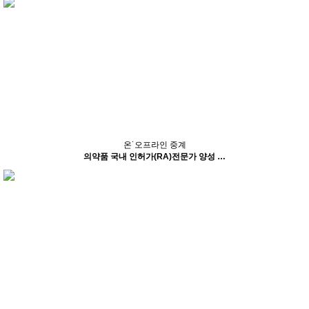
온˙오프라인 중계
의약품 국내 인허가(RA)전문가 양성 …